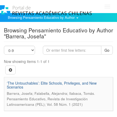
Toggl
navig
Browsing Pensamiento Educativo by Author
Browsing Pensamiento Educativo by Author
"Barrera, Josefa"
Go
Now showing items 1-1 of 1
‘The Untouchables’: Elite Schools, Privileges, and New
Scenarios
.
Barrera, Josefa; Falabella, Alejandra; Ilabaca, Tomás
Pensamiento Educativo, Revista de Investigación
Latinoamericana (PEL); Vol. 58 Núm. 1 (2021)