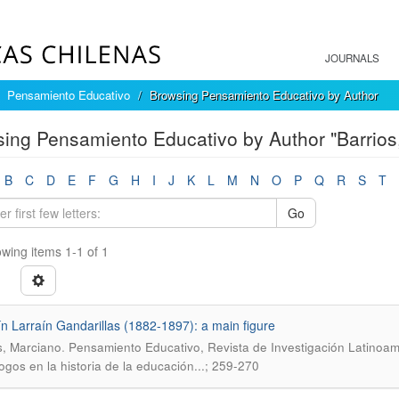
JOURNALS
Pensamiento Educativo
Browsing Pensamiento Educativo by Author
ing Pensamiento Educativo by Author "Barrios
B
C
D
E
F
G
H
I
J
K
L
M
N
O
P
Q
R
S
T
Go
wing items 1-1 of 1
n Larraín Gandarillas (1882-1897): a main figure
.
s, Marciano
Pensamiento Educativo, Revista de Investigación Latinoam
gos en la historia de la educación...; 259-270