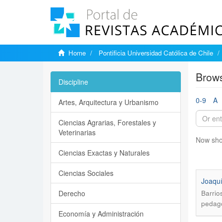
Home
Pontificia Universidad Católica de Chile
Brows
Discipline
0-9
A
Artes, Arquitectura y Urbanismo
Ciencias Agrarias, Forestales y
Veterinarias
Now sho
Ciencias Exactas y Naturales
Ciencias Sociales
Joaquí
Derecho
Barrio
pedago
Economía y Administración