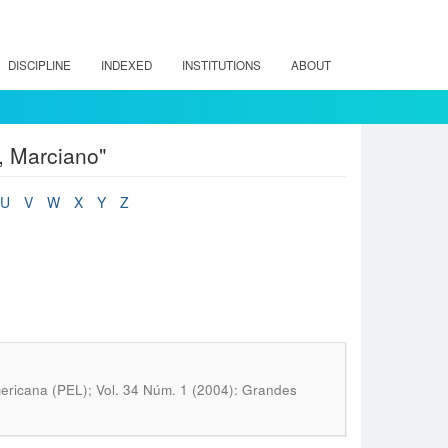
DISCIPLINE
INDEXED
INSTITUTIONS
ABOUT
, Marciano"
U
V
W
X
Y
Z
ericana (PEL); Vol. 34 Núm. 1 (2004): Grandes