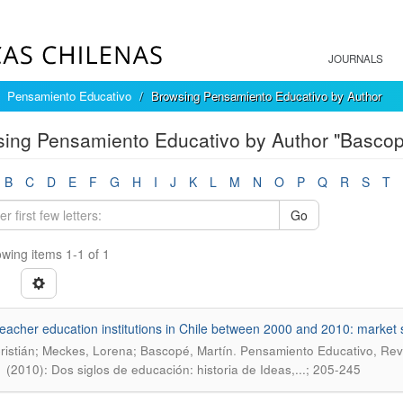
JOURNALS
Pensamiento Educativo
Browsing Pensamiento Educativo by Author
ing Pensamiento Educativo by Author "Bascop
B
C
D
E
F
G
H
I
J
K
L
M
N
O
P
Q
R
S
T
Go
wing items 1-1 of 1
l teacher education institutions in Chile between 2000 and 2010: market
.
ristián; Meckes, Lorena; Bascopé, Martín
Pensamiento Educativo, Revi
 (2010): Dos siglos de educación: historia de Ideas,...; 205-245