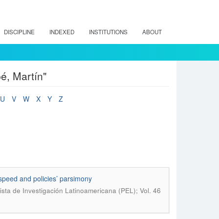
DISCIPLINE
INDEXED
INSTITUTIONS
ABOUT
é, Martín"
U
V
W
X
Y
Z
 speed and policies’ parsimony
sta de Investigación Latinoamericana (PEL); Vol. 46