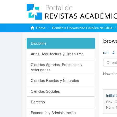
Home
Pontificia Universidad Católica de Chile
Brows
Discipline
0-9
A
Artes, Arquitectura y Urbanismo
Ciencias Agrarias, Forestales y
Veterinarias
Now sho
Ciencias Exactas y Naturales
Ciencias Sociales
Initia
Derecho
Cox, C
Núm. 1
Economía y Administración