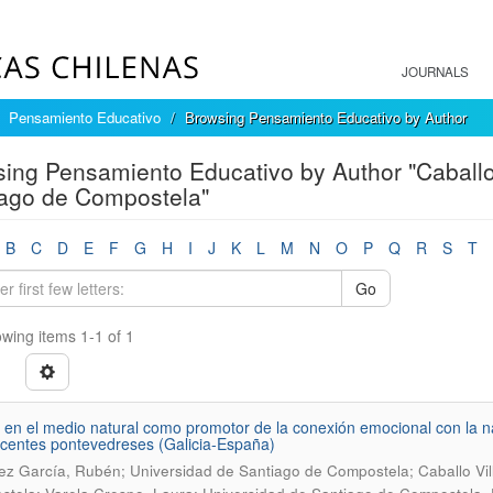
JOURNALS
Pensamiento Educativo
Browsing Pensamiento Educativo by Author
ing Pensamiento Educativo by Author "Caballo 
ago de Compostela"
B
C
D
E
F
G
H
I
J
K
L
M
N
O
P
Q
R
S
T
Go
wing items 1-1 of 1
o en el medio natural como promotor de la conexión emocional con la n
centes pontevedreses (Galicia-España)
ez García, Rubén; Universidad de Santiago de Compostela; Caballo Vill