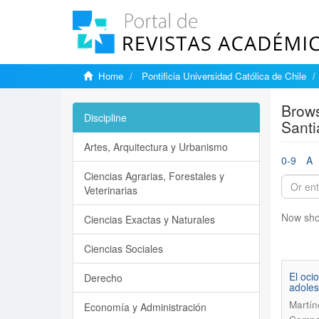
Home
Pontificia Universidad Católica de Chile
Brows
Discipline
Santi
Artes, Arquitectura y Urbanismo
0-9
A
Ciencias Agrarias, Forestales y
Veterinarias
Now sho
Ciencias Exactas y Naturales
Ciencias Sociales
El oci
Derecho
adoles
Martín
Economía y Administración