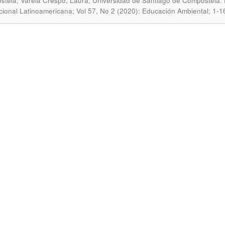
.
tela; Varela Crespo, Laura; Universidad de Santiago de Compostela
ional Latinoamericana; Vol 57, No 2 (2020): Educación Ambiental; 1-1