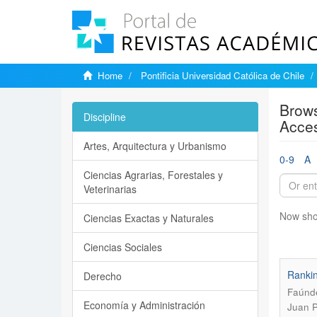
Home
Pontificia Universidad Católica de Chile
Brows
Discipline
Acces
Artes, Arquitectura y Urbanismo
0-9
A
Ciencias Agrarias, Forestales y
Veterinarias
Now sho
Ciencias Exactas y Naturales
Ciencias Sociales
Rankin
Derecho
Faúnde
Economía y Administración
Juan P