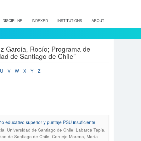
DISCIPLINE
INDEXED
INSTITUTIONS
ABOUT
z García, Rocío; Programa de
ad de Santiago de Chile"
U
V
W
X
Y
Z
o educativo superior y puntaje PSU insuficiente
a, Universidad de Santiago de Chile; Labarca Tapia,
dad de Santiago de Chile; Cornejo Moreno, María