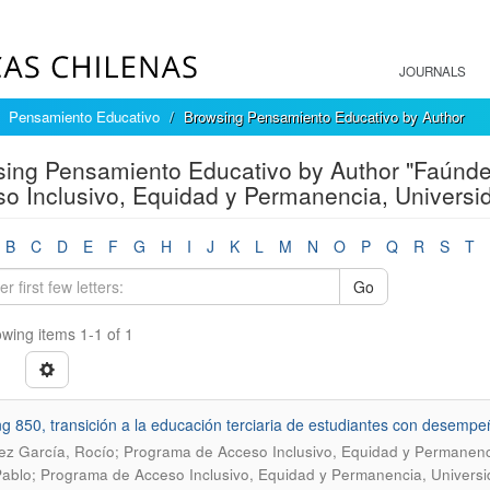
JOURNALS
Pensamiento Educativo
Browsing Pensamiento Educativo by Author
ing Pensamiento Educativo by Author "Faúnde
o Inclusivo, Equidad y Permanencia, Universid
B
C
D
E
F
G
H
I
J
K
L
M
N
O
P
Q
R
S
T
Go
wing items 1-1 of 1
g 850, transición a la educación terciaria de estudiantes con desempeñ
z García, Rocío; Programa de Acceso Inclusivo, Equidad y Permanenci
ablo; Programa de Acceso Inclusivo, Equidad y Permanencia, Universi