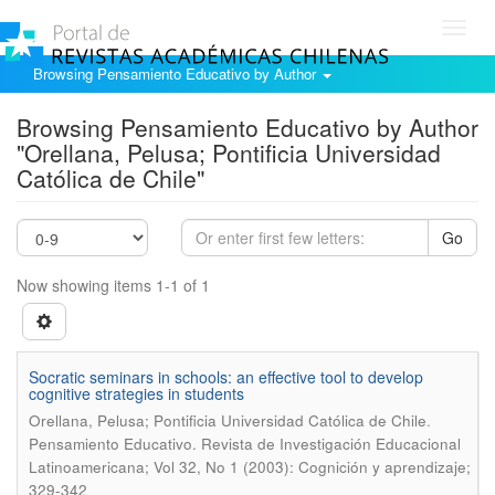
Toggl
navig
Browsing Pensamiento Educativo by Author
Browsing Pensamiento Educativo by Author
"Orellana, Pelusa; Pontificia Universidad
Católica de Chile"
Go
Now showing items 1-1 of 1
Socratic seminars in schools: an effective tool to develop
cognitive strategies in students
.
Orellana, Pelusa; Pontificia Universidad Católica de Chile
Pensamiento Educativo. Revista de Investigación Educacional
Latinoamericana; Vol 32, No 1 (2003): Cognición y aprendizaje;
329-342