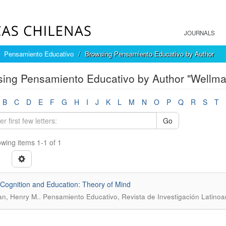
JOURNALS
Pensamiento Educativo
Browsing Pensamiento Educativo by Author
ing Pensamiento Educativo by Author "Wellma
B
C
D
E
F
G
H
I
J
K
L
M
N
O
P
Q
R
S
T
Go
wing items 1-1 of 1
 Cognition and Education: Theory of Mind
.
n, Henry M.
Pensamiento Educativo, Revista de Investigación Latinoa