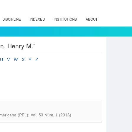
DISCIPLINE
INDEXED
INSTITUTIONS
ABOUT
n, Henry M."
U
V
W
X
Y
Z
mericana (PEL); Vol. 53 Núm. 1 (2016)