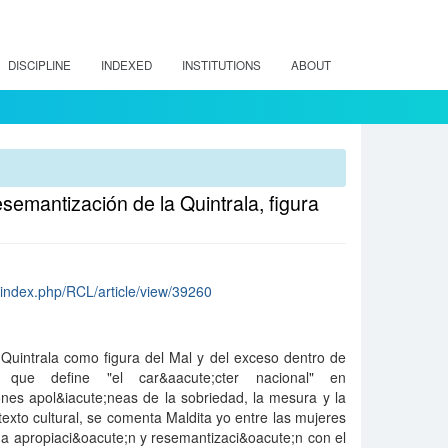
DISCIPLINE
INDEXED
INSTITUTIONS
ABOUT
semantización de la Quintrala, figura
cl/index.php/RCL/article/view/39260
 Quintrala como figura del Mal y del exceso dentro de
va que define "el car&aacute;cter nacional" en
nes apol&iacute;neas de la sobriedad, la mesura y la
texto cultural, se comenta Maldita yo entre las mujeres
a apropiaci&oacute;n y resemantizaci&oacute;n con el