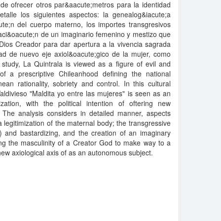
 de ofrecer otros par&aacute;metros para la identidad
talle los siguientes aspectos: la genealog&iacute;a
e;n del cuerpo materno, los importes transgresivos
eaci&oacute;n de un imaginario femenino y mestizo que
Dios Creador para dar apertura a la vivencia sagrada
dad de nuevo eje axiol&oacute;gico de la mujer, como
study, La Quintrala is viewed as a figure of evil and
f a prescriptive Chileanhood defining the national
ean rationality, sobriety and control. In this cultural
ldivieso "Maldita yo entre las mujeres" is seen as an
ation, with the political intention of oftering new
. The analysis considers in detailed manner, aspects
egitimization of the maternal body; the transgressive
d) and bastardizing, and the creation of an imaginary
ng the masculinity of a Creator God to make way to a
 new axiological axis of as an autonomous subject.