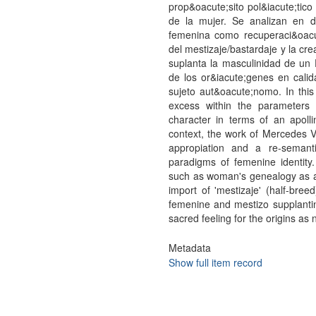
prop&oacute;sito pol&iacute;tico
de la mujer. Se analizan en de
femenina como recuperaci&oacut
del mestizaje/bastardaje y la cr
suplanta la masculinidad de un 
de los or&iacute;genes en cali
sujeto aut&oacute;nomo. In this 
excess within the parameters o
character in terms of an apollin
context, the work of Mercedes Va
appropiation and a re-semantiz
paradigms of femenine identity
such as woman's genealogy as a l
import of 'mestizaje' (half-bree
femenine and mestizo supplanti
sacred feeling for the origins as
Metadata
Show full item record