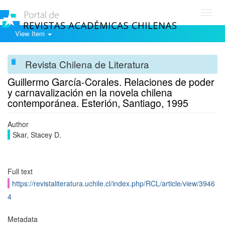
Toggl
navig
View Item
Revista Chilena de Literatura
Guillermo García-Corales. Relaciones de poder
y carnavalización en la novela chilena
contemporánea. Esterión, Santiago, 1995
Author
Skar, Stacey D.
Full text
https://revistaliteratura.uchile.cl/index.php/RCL/article/view/3946
4
Metadata