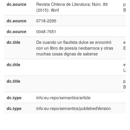
dc.source
Revista Chilena de Literatura; Núm. 89
pt-
(2015): Abril
BR
dc.source
0718-2295
dc.source
0048-7651
dc.title
De cuando un flautista dulce se encontró
es-
con un libro de poesía neobarroca y otras
ES
muchas cosas dignas de saberse
dc.title
en-
US
dc.title
pt-
BR
dc.type
info:eu-repo/semantics/article
dc.type
info:eu-repo/semantics/publishedVersion