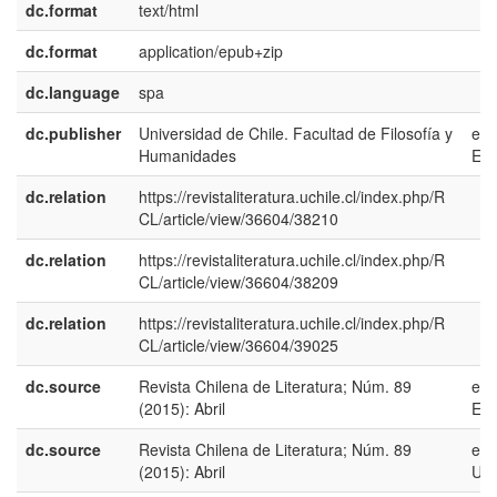
dc.format
text/html
dc.format
application/epub+zip
dc.language
spa
dc.publisher
Universidad de Chile. Facultad de Filosofía y
es-
Humanidades
ES
dc.relation
https://revistaliteratura.uchile.cl/index.php/R
CL/article/view/36604/38210
dc.relation
https://revistaliteratura.uchile.cl/index.php/R
CL/article/view/36604/38209
dc.relation
https://revistaliteratura.uchile.cl/index.php/R
CL/article/view/36604/39025
dc.source
Revista Chilena de Literatura; Núm. 89
es-
(2015): Abril
ES
dc.source
Revista Chilena de Literatura; Núm. 89
en-
(2015): Abril
US