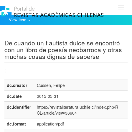
Toggl
navig
View Item
Show simple item record
De cuando un flautista dulce se encontró
con un libro de poesía neobarroca y otras
muchas cosas dignas de saberse
;
dc.creator
Cussen, Felipe
dc.date
2015-05-31
dc.identifier
https://revistaliteratura.uchile.cl/index.php/R
CL/article/view/36604
dc.format
application/pdf