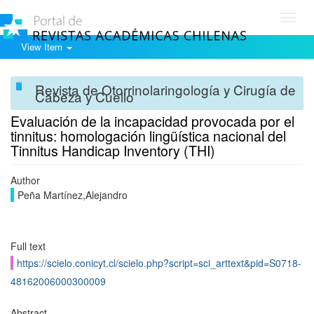
Toggl
navig
View Item
Revista de Otorrinolaringología y Cirugía de
Cabeza y Cuello
Evaluación de la incapacidad provocada por el
tinnitus: homologación lingüística nacional del
Tinnitus Handicap Inventory (THI)
Author
Peña Martínez,Alejandro
Full text
https://scielo.conicyt.cl/scielo.php?script=sci_arttext&pid=S0718-
48162006000300009
Abstract