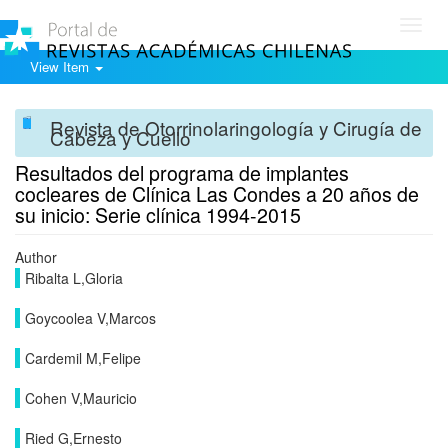
Toggl
navig
View Item
Revista de Otorrinolaringología y Cirugía de
Cabeza y Cuello
Resultados del programa de implantes
cocleares de Clínica Las Condes a 20 años de
su inicio: Serie clínica 1994-2015
Author
Ribalta L,Gloria
Goycoolea V,Marcos
Cardemil M,Felipe
Cohen V,Mauricio
Ried G,Ernesto