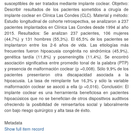
susceptibles de ser tratados mediante implante coclear. Objetivo:
Describir resultados de los pacientes sometidos a cirugía de
implante coclear en Clínica Las Condes (CLC). Material y método:
Estudio longitudinal de cohorte retrospectiva, se analizaron a 237
pacientes implantados en Clínica Las Condes desde 1994 al año
2015. Resultados: Se analizan 237 pacientes, 106 mujeres
(44,7%) y 131 hombres (55,3%). El 65,5% de los pacientes se
implantaron entre los 2-6 años de vida. Las etiologías más
frecuentes fueron hipoacusia congénita no sindrómica (45,9%),
genética tardía (11,8%) y posmeningitis (11,4%). Se encontró
asociación significativa entre promedio tonal de la palabra (PTP)
y presencia de malformación coclear (p =0,008). Sólo 9,9% de los
pacientes presentaron otra discapacidad asociada a la
hipoacusia. La tasa de reimplante fue 16,3% y sólo la variable
malformación coclear se asoció a ella (p =0,016). Conclusión: El
implante coclear es una herramienta beneficiosa en pacientes
hipoacúsicos que no se benefician de otros dispositivos auditivos
ofreciendo la posibilidad de reinsertarlos social y laboralmente
con bajo riesgo quirúrgico y alta tasa de éxito.
Metadata
Show full item record