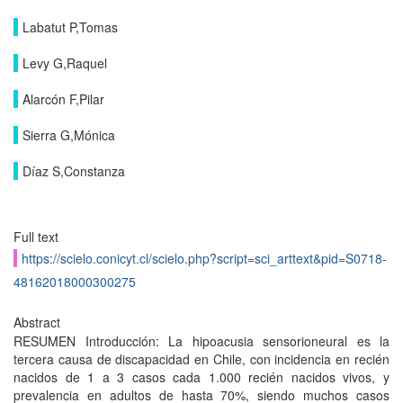
Labatut P,Tomas
Levy G,Raquel
Alarcón F,Pilar
Sierra G,Mónica
Díaz S,Constanza
Full text
https://scielo.conicyt.cl/scielo.php?script=sci_arttext&pid=S0718-
48162018000300275
Abstract
RESUMEN Introducción: La hipoacusia sensorioneural es la
tercera causa de discapacidad en Chile, con incidencia en recién
nacidos de 1 a 3 casos cada 1.000 recién nacidos vivos, y
prevalencia en adultos de hasta 70%, siendo muchos casos