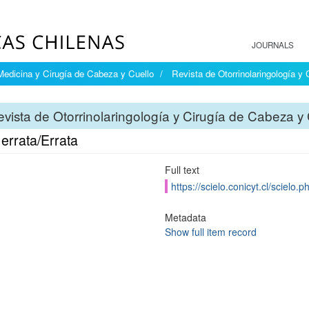
JOURNALS
 Medicina y Cirugía de Cabeza y Cuello
Revista de Otorrinolaringología y
vista de Otorrinolaringología y Cirugía de Cabeza y 
errata/Errata
Full text
https://scielo.conicyt.cl/scie
Metadata
Show full item record