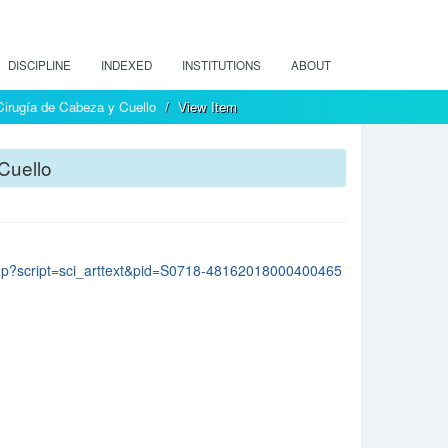
DISCIPLINE
INDEXED
INSTITUTIONS
ABOUT
 Cirugía de Cabeza y Cuello
View Item
Cuello
lo.php?script=sci_arttext&pid=S0718-48162018000400465