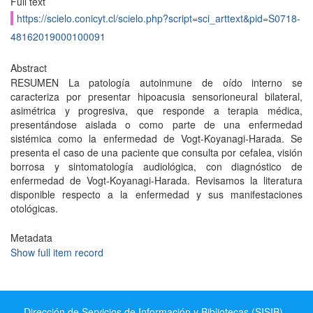
Full text
https://scielo.conicyt.cl/scielo.php?script=sci_arttext&pid=S0718-
48162019000100091
Abstract
RESUMEN La patología autoinmune de oído interno se
caracteriza por presentar hipoacusia sensorioneural bilateral,
asimétrica y progresiva, que responde a terapia médica,
presentándose aislada o como parte de una enfermedad
sistémica como la enfermedad de Vogt-Koyanagi-Harada. Se
presenta el caso de una paciente que consulta por cefalea, visión
borrosa y sintomatología audiológica, con diagnóstico de
enfermedad de Vogt-Koyanagi-Harada. Revisamos la literatura
disponible respecto a la enfermedad y sus manifestaciones
otológicas.
Metadata
Show full item record
Dirección de Servicios de Información y Bibliotecas (SISIB) -