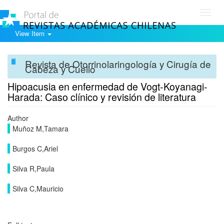
Toggl
navig
View Item
Revista de Otorrinolaringología y Cirugía de
Cabeza y Cuello
Hipoacusia en enfermedad de Vogt-Koyanagi-
Harada: Caso clínico y revisión de literatura
Author
Muñoz M,Tamara
Burgos C,Ariel
Silva R,Paula
Silva C,Mauricio