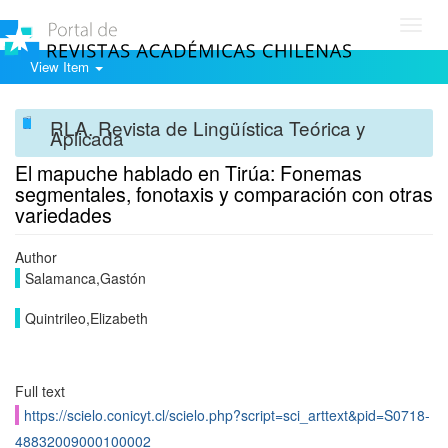
Toggl
navig
View Item
RLA. Revista de Lingüística Teórica y
Aplicada
El mapuche hablado en Tirúa: Fonemas
segmentales, fonotaxis y comparación con otras
variedades
Author
Salamanca,Gastón
Quintrileo,Elizabeth
Full text
https://scielo.conicyt.cl/scielo.php?script=sci_arttext&pid=S0718-
48832009000100002