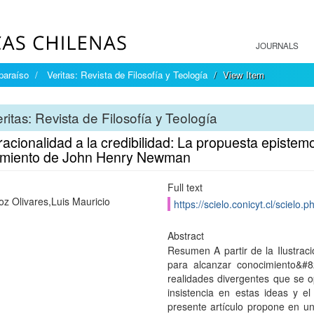
JOURNALS
paraíso
Veritas: Revista de Filosofía y Teología
View Item
ritas: Revista de Filosofía y Teología
racionalidad a la credibilidad: La propuesta epistemo
imiento de John Henry Newman
Full text
oz Olivares,Luis Mauricio
https://scielo.conicyt.cl/scie
Abstract
Resumen A partir de la Ilustrac
para alcanzar conocimiento&#8
realidades divergentes que se 
insistencia en estas ideas y el
presente artículo propone en u