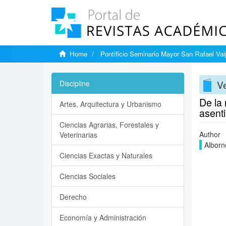
Home
Pontificio Seminario Mayor San Rafael Val
Ve
Discipline
De la 
Artes, Arquitectura y Urbanismo
asent
Ciencias Agrarias, Forestales y
Author
Veterinarias
Alborn
Ciencias Exactas y Naturales
Ciencias Sociales
Derecho
Economía y Administración