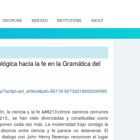
DISCIPLINE
INDEXED
INSTITUTIONS
ABOUT
lógica hacia la fe en la Gramática del
lo.php?script=sci_arttext&pid=S0718-92732018000200095
ión, la ciencia y la fe &#8213;otrora caminos comunes
213;, se han visto divorciadas y constituidas como
oponen cada vez más. La modernidad trajo consigo la
 divorcio entre ciencia y fe parece no detenerse. El
n dialogo con John Henry Newman reconocer el lugar