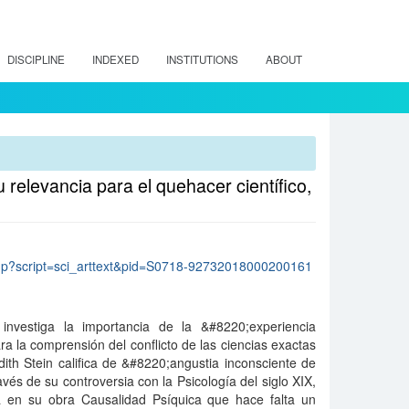
DISCIPLINE
INDEXED
INSTITUTIONS
ABOUT
 relevancia para el quehacer científico,
lo.php?script=sci_arttext&pid=S0718-92732018000200161
investiga la importancia de la &#8220;experiencia
ra la comprensión del conflicto de las ciencias exactas
ith Stein califica de &#8220;angustia inconsciente de
vés de su controversia con la Psicología del siglo XIX,
a en su obra Causalidad Psíquica que hace falta un