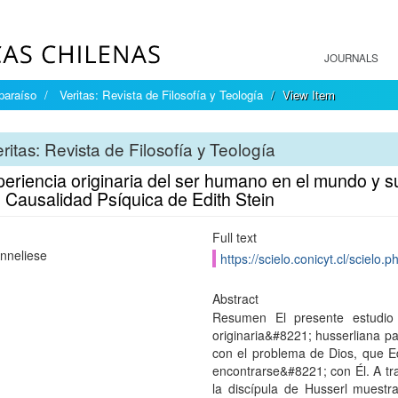
JOURNALS
paraíso
Veritas: Revista de Filosofía y Teología
View Item
ritas: Revista de Filosofía y Teología
eriencia originaria del ser humano en el mundo y su
 Causalidad Psíquica de Edith Stein
Full text
nneliese
https://scielo.conicyt.cl/scie
Abstract
Resumen El presente estudio 
originaria&#8221; husserliana pa
con el problema de Dios, que Ed
encontrarse&#8221; con Él. A tra
la discípula de Husserl muestr