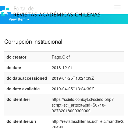
Toggl
navig
View Item
Show simple item record
Corrupción institucional
dc.creator
Page,Olof
dc.date
2018-12-01
dc.date.accessioned
2019-04-25T13:24:39Z
dc.date.available
2019-04-25T13:24:39Z
dc.identifier
https://scielo.conicyt.cl/scielo.php?
script=sci_arttext&pid=S0718-
92732018000300009
dc.identifier.uri
http://revistaschilenas.uchile.cl/handle/225
76499