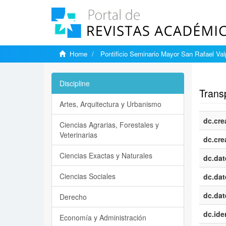
Home
Pontificio Seminario Mayor San Rafael Val
Show si
Discipline
Trans
Artes, Arquitectura y Urbanismo
dc.cre
Ciencias Agrarias, Forestales y
Veterinarias
dc.cre
Ciencias Exactas y Naturales
dc.dat
Ciencias Sociales
dc.dat
dc.dat
Derecho
dc.iden
Economía y Administración