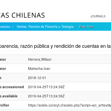
JOURNALS
paraíso
Veritas: Revista de Filosofía y Teología
View Item
mple item record
parencia, razón pública y rendición de cuentas en 
ator
Herrera,Wilson
ator
Mahecha,Ivan
e
2018-12-01
e.accessioned
2019-04-25T13:24:39Z
e.available
2019-04-25T13:24:39Z
tifier
https://scielo.conicyt.cl/scielo.php?script=sci_art