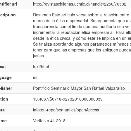
tifier.uri
http://revistaschilenas.uchile.cl/handle/2250/76502
cription
Resumen Este artículo versa sobre la relación entre 
marco de la ética empresarial. Se argumenta que a la
transparencia con el fin de que una auditoría sea v
incrementar la reputación ética empresarial. Para ell
desde la ética cívica, y cómo este se implica en un e
Se finaliza abordando algunos parámetros mínimos d
tener para que las empresas que los apliquen pued
justas.
mat
text/html
nguage
es
lisher
Pontificio Seminario Mayor San Rafael Valparaíso
ation
10.4067/S0718-92732018000300039
hts
info:eu-repo/semantics/openAccess
rce
Veritas n.41 2018