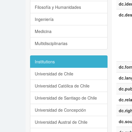
dc.iden
Filosofía y Humanidades
dc.des
Ingeniería
Medicina
Multidisciplinarias
Institutions
dc.for
Universidad de Chile
dc.la
Universidad Católica de Chile
dc.pub
Universidad de Santiago de Chile
dc.rel
Universidad de Concepción
dc.rig
dc.sou
Universidad Austral de Chile