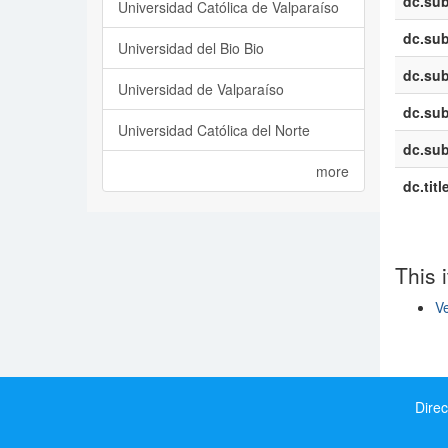
dc.sub
Universidad Católica de Valparaíso
dc.sub
Universidad del Bio Bio
dc.sub
Universidad de Valparaíso
dc.sub
Universidad Católica del Norte
dc.sub
more
dc.titl
This 
Ve
Show si
Direc