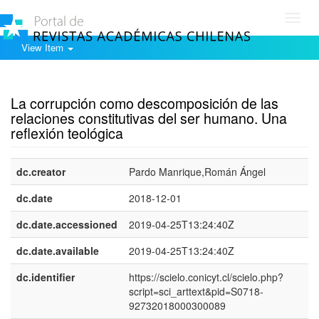
Toggl
navig
View Item
Show simple item record
La corrupción como descomposición de las
relaciones constitutivas del ser humano. Una
reflexión teológica
dc.creator
Pardo Manrique,Román Ángel
dc.date
2018-12-01
dc.date.accessioned
2019-04-25T13:24:40Z
dc.date.available
2019-04-25T13:24:40Z
dc.identifier
https://scielo.conicyt.cl/scielo.php?
script=sci_arttext&pid=S0718-
92732018000300089