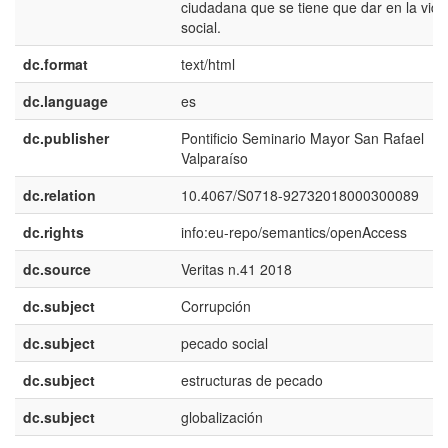
ciudadana que se tiene que dar en la vida
social.
dc.format
text/html
dc.language
es
dc.publisher
Pontificio Seminario Mayor San Rafael
Valparaíso
dc.relation
10.4067/S0718-92732018000300089
dc.rights
info:eu-repo/semantics/openAccess
dc.source
Veritas n.41 2018
dc.subject
Corrupción
dc.subject
pecado social
dc.subject
estructuras de pecado
dc.subject
globalización