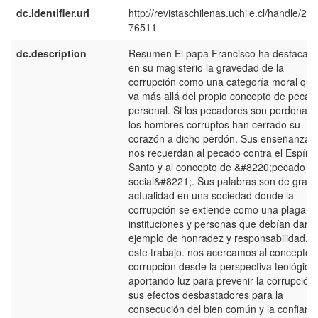
dc.identifier.uri
http://revistaschilenas.uchile.cl/handle/225
76511
dc.description
Resumen El papa Francisco ha destacad
en su magisterio la gravedad de la
corrupción como una categoría moral que
va más allá del propio concepto de pecad
personal. Si los pecadores son perdonado
los hombres corruptos han cerrado su
corazón a dicho perdón. Sus enseñanzas
nos recuerdan al pecado contra el Espírit
Santo y al concepto de &#8220;pecado
social&#8221;. Sus palabras son de gran
actualidad en una sociedad donde la
corrupción se extiende como una plaga e
instituciones y personas que debían dar
ejemplo de honradez y responsabilidad. 
este trabajo. nos acercamos al concepto 
corrupción desde la perspectiva teológica,
aportando luz para prevenir la corrupción 
sus efectos desbastadores para la
consecución del bien común y la confianz