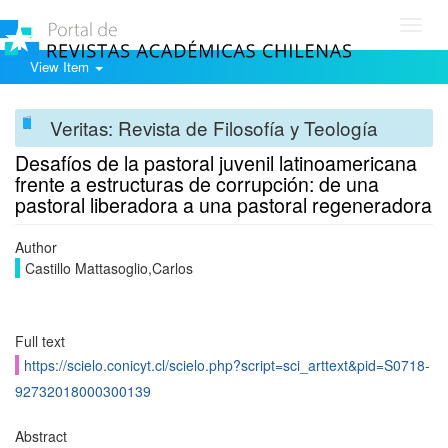
Toggl
navig
View Item
Veritas: Revista de Filosofía y Teología
Desafíos de la pastoral juvenil latinoamericana
frente a estructuras de corrupción: de una
pastoral liberadora a una pastoral regeneradora
Author
Castillo Mattasoglio,Carlos
Full text
https://scielo.conicyt.cl/scielo.php?script=sci_arttext&pid=S0718-
92732018000300139
Abstract