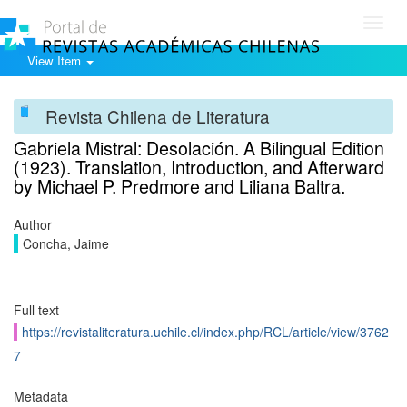
Toggl
navig
View Item
Revista Chilena de Literatura
Gabriela Mistral: Desolación. A Bilingual Edition
(1923). Translation, Introduction, and Afterward
by Michael P. Predmore and Liliana Baltra.
Author
Concha, Jaime
Full text
https://revistaliteratura.uchile.cl/index.php/RCL/article/view/3762
7
Metadata