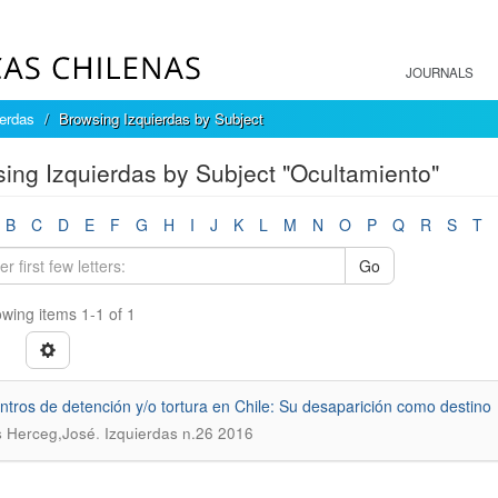
JOURNALS
ierdas
Browsing Izquierdas by Subject
ing Izquierdas by Subject "Ocultamiento"
B
C
D
E
F
G
H
I
J
K
L
M
N
O
P
Q
R
S
T
Go
wing items 1-1 of 1
ntros de detención y/o tortura en Chile: Su desaparición como destino
.
s Herceg,José
Izquierdas n.26 2016