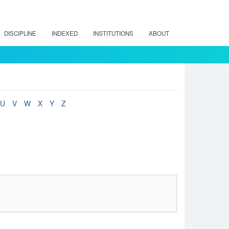
DISCIPLINE
INDEXED
INSTITUTIONS
ABOUT
U
V
W
X
Y
Z