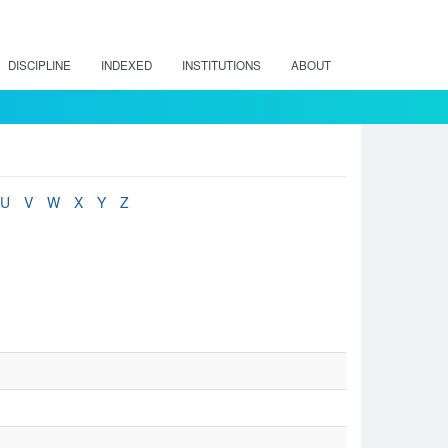
DISCIPLINE
INDEXED
INSTITUTIONS
ABOUT
U
V
W
X
Y
Z