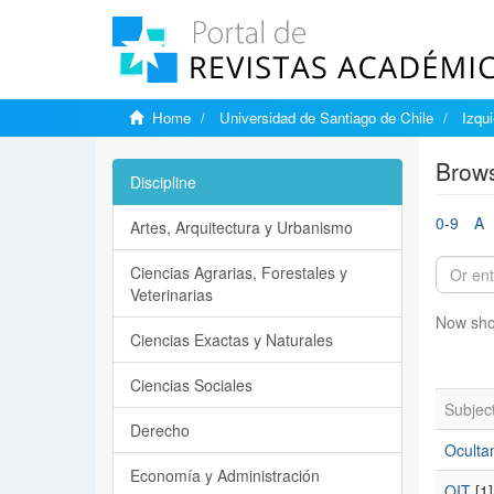
Home
Universidad de Santiago de Chile
Izqu
Brows
Discipline
0-9
A
Artes, Arquitectura y Urbanismo
Ciencias Agrarias, Forestales y
Veterinarias
Now sho
Ciencias Exactas y Naturales
Ciencias Sociales
Subjec
Derecho
Oculta
Economía y Administración
OIT
[1]