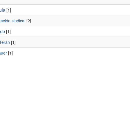
uía
[1]
ación sindical
[2]
xio
[1]
Terán
[1]
auer
[1]