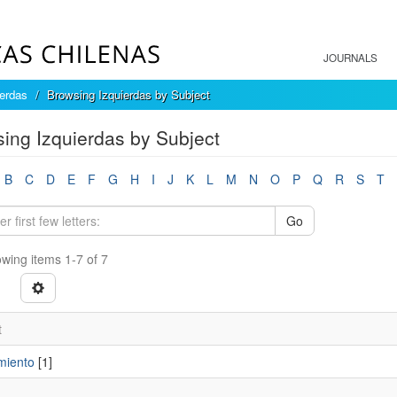
JOURNALS
ierdas
Browsing Izquierdas by Subject
ing Izquierdas by Subject
B
C
D
E
F
G
H
I
J
K
L
M
N
O
P
Q
R
S
T
Go
wing items 1-7 of 7
t
miento
[1]