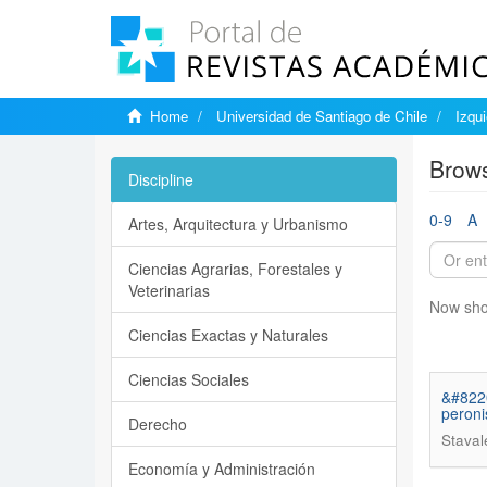
Home
Universidad de Santiago de Chile
Izqu
Brows
Discipline
0-9
A
Artes, Arquitectura y Urbanismo
Ciencias Agrarias, Forestales y
Veterinarias
Now sho
Ciencias Exactas y Naturales
Ciencias Sociales
&#8220
peroni
Derecho
Staval
Economía y Administración