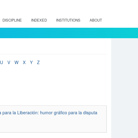
DISCIPLINE
INDEXED
INSTITUTIONS
ABOUT
U
V
W
X
Y
Z
para la Liberación: humor gráfico para la disputa