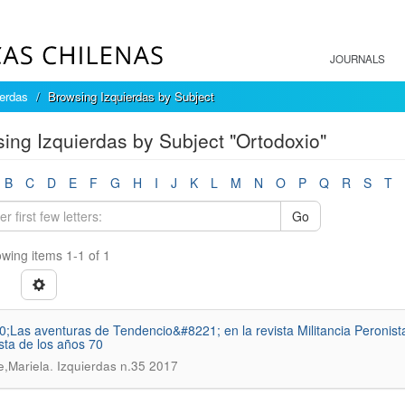
JOURNALS
ierdas
Browsing Izquierdas by Subject
ing Izquierdas by Subject "Ortodoxio"
B
C
D
E
F
G
H
I
J
K
L
M
N
O
P
Q
R
S
T
Go
wing items 1-1 of 1
;Las aventuras de Tendencio&#8221; en la revista Militancia Peronista 
sta de los años 70
.
e,Mariela
Izquierdas n.35 2017