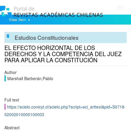
Toggl
navig
View Item
Estudios Constitucionales
EL EFECTO HORIZONTAL DE LOS
DERECHOS Y LA COMPETENCIA DEL JUEZ
PARA APLICAR LA CONSTITUCIÓN
Author
Marshall Barberán,Pablo
Full text
https://scielo.conicyt.cl/scielo.php?script=sci_arttext&pid=S0718-
52002010000100003
Abstract