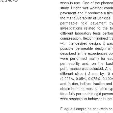
A, GRUPO
when in use. One of the phenom
study. Under wet weather condi
pavement and it produces a film 
the maneuverability of vehicles
permeable rigid pavement by
investigations related to the 
different laboratory tests perf
compression, flexion, indirect t
with the desired design, it wa
possible permeable design wh
described in the experiences obt
were performed mainly for ea
permeability and, on the bas
performance was selected. After 
different sizes ( 2 mm by 10
(0.025%, 0.05%, 0.075%, 0.10
and flexion, indirect traction an
obtain both the most suitable ty
for a fully permeable rigid pave
what respects its behavior in the f
El agua siempre ha convivido con