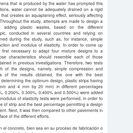
ena that is produced by the water has prompted this
tions, water cannot be adequately drained on a rigid
that creates an aquaplaning effect, seriously affecting
. Throughout the study, attempts are made to design a
 adding plastic wastes, based on the different
topic, conducted in several countries and relying on
ormed during the study, such as, for instance, simple
raction and modulus of elasticity. In order to come up
s first necessary to adapt four mixture designs to a
ose characteristics should resemble each of those
ained in previous investigations. Therefore, two tests
ch of the designs, namely, simple compression and
is of the results obtained, the one with the best
determining the optimum design, plastic strips having
 mm and 4 mm by 20 mm) in different percentages
0%, 0.200%, 0.300%, 0.400% and 0.500%) were added
d modulus of elasticity tests were performed, in order to
pe of strip and the best percentage permitting a design
ment. Next, it was then compared to other pavements in
ace of the different efforts.
 el concreto, bien sea en su proceso de fabricación o