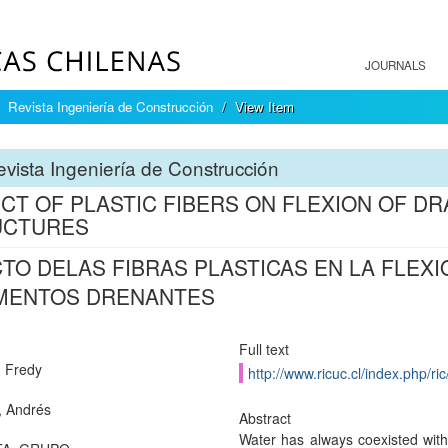
JOURNALS
Revista Ingeniería de Construcción
View Item
vista Ingeniería de Construcción
CT OF PLASTIC FIBERS ON FLEXION OF D
UCTURES
TO DELAS FIBRAS PLASTICAS EN LA FLEX
IMENTOS DRENANTES
Full text
 Fredy
http://www.ricuc.cl/index.php/ric
, Andrés
Abstract
Water has always coexisted with