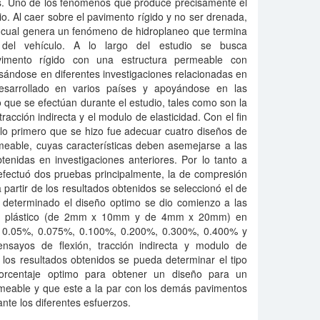
es. Uno de los fenómenos que produce precisamente el
io. Al caer sobre el pavimento rígido y no ser drenada,
a cual genera un fenómeno de hidroplaneo que termina
d del vehículo. A lo largo del estudio se busca
vimento rígido con una estructura permeable con
basándose en diferentes investigaciones relacionadas en
esarrollado en varios países y apoyándose en las
o que se efectúan durante el estudio, tales como son la
tracción indirecta y el modulo de elasticidad. Con el fin
lo primero que se hizo fue adecuar cuatro diseños de
meable, cuyas características deben asemejarse a las
tenidas en investigaciones anteriores. Por lo tanto a
efectuó dos pruebas principalmente, la de compresión
 partir de los resultados obtenidos se seleccionó el de
determinado el diseño optimo se dio comienzo a las
s de plástico (de 2mm x 10mm y de 4mm x 20mm) en
%, 0.05%, 0.075%, 0.100%, 0.200%, 0.300%, 0.400% y
nsayos de flexión, tracción indirecta y modulo de
e los resultados obtenidos se pueda determinar el tipo
orcentaje optimo para obtener un diseño para un
meable y que este a la par con los demás pavimentos
nte los diferentes esfuerzos.