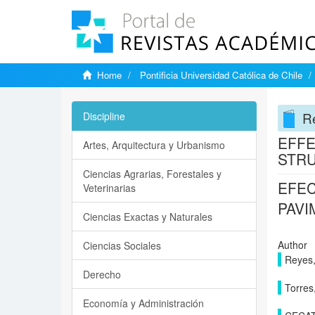
Home
Pontificia Universidad Católica de Chile
Re
Discipline
EFFE
Artes, Arquitectura y Urbanismo
STR
Ciencias Agrarias, Forestales y
EFEC
Veterinarias
PAV
Ciencias Exactas y Naturales
Author
Ciencias Sociales
Reyes,
Derecho
Torres
Economía y Administración