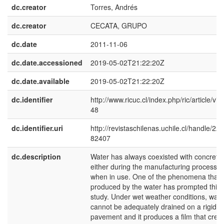
dc.creator
Torres, Andrés
dc.creator
CECATA, GRUPO
dc.date
2011-11-06
dc.date.accessioned
2019-05-02T21:22:20Z
dc.date.available
2019-05-02T21:22:20Z
dc.identifier
http://www.ricuc.cl/index.php/ric/article/vie
48
dc.identifier.uri
http://revistaschilenas.uchile.cl/handle/225
82407
dc.description
Water has always coexisted with concrete,
either during the manufacturing process o
when in use. One of the phenomena that i
produced by the water has prompted this
study. Under wet weather conditions, wate
cannot be adequately drained on a rigid
pavement and it produces a film that crea