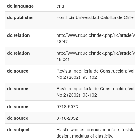
dc.language
eng
dc.publisher
Pontificia Universidad Católica de Chile
dc.relation
http://www.ricuc.cl/index.php/ric/article/vie
48/47
dc.relation
http://www.ricuc.cl/index.php/ric/article/vie
48/pdf
dc.source
Revista Ingeniería de Construcción; Vol 17
No 2 (2002); 93-102
dc.source
Revista Ingeniería de Construcción; Vol 17
No 2 (2002); 93-102
dc.source
0718-5073
dc.source
0716-2952
dc.subject
Plastic wastes, porous concrete, resistanc
design, modulus of elasticity.