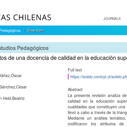
JOURNALS
 Pedagógicos
View Item
studios Pedagógicos
tos de una docencia de calidad en la educación supe
Full text
Yáñez,Óscar
https://scielo.conicyt.cl/scie
 Sánchez,César
Abstract
La presente revisión analiza d
 Held,Beatriz
calidad en la educación superi
cualidades que constituyen una
llevó a cabo a través de la trian
Mediante un análisis temático
codificaron los atributos de