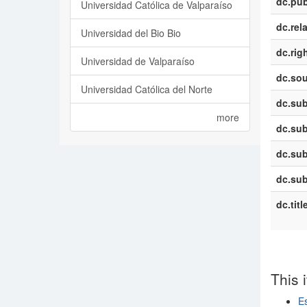
dc.pub
Universidad Católica de Valparaíso
dc.rel
Universidad del Bio Bio
dc.rig
Universidad de Valparaíso
dc.sou
Universidad Católica del Norte
dc.sub
more
dc.sub
dc.sub
dc.sub
dc.titl
This 
E