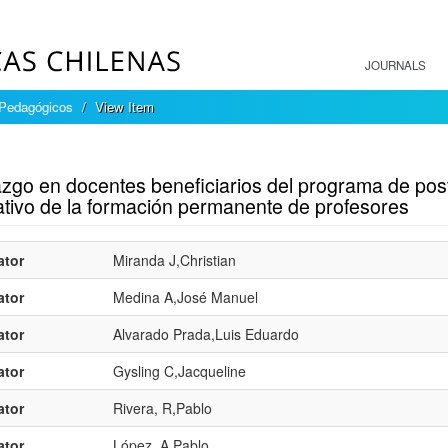
JOURNALS
 Pedagógicos
View Item
mple item record
zgo en docentes beneficiarios del programa de post
ativo de la formación permanente de profesores
ator
Miranda J,Christian
ator
Medina A,José Manuel
ator
Alvarado Prada,Luis Eduardo
ator
Gysling C,Jacqueline
ator
Rivera, R,Pablo
ator
López, A,Pablo