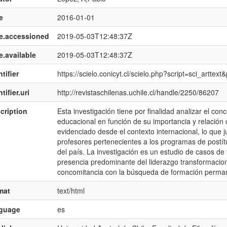
e
2016-01-01
e.accessioned
2019-05-03T12:48:37Z
e.available
2019-05-03T12:48:37Z
tifier
https://scielo.conicyt.cl/scielo.php?script=sci_art
tifier.uri
http://revistaschilenas.uchile.cl/handle/2250/86207
cription
Esta investigación tiene por finalidad analizar el co
educacional en función de su importancia y relación c
evidenciado desde el contexto internacional, lo que jus
profesores pertenecientes a los programas de postít
del país. La investigación es un estudio de casos de
presencia predominante del liderazgo transformacio
concomitancia con la búsqueda de formación perman
mat
text/html
nguage
es