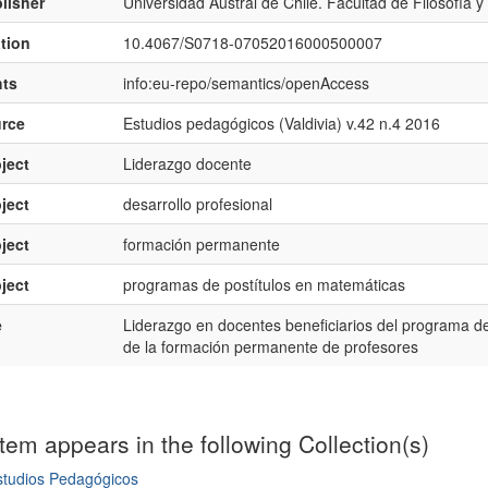
lisher
Universidad Austral de Chile. Facultad de Filosofía
ation
10.4067/S0718-07052016000500007
hts
info:eu-repo/semantics/openAccess
rce
Estudios pedagógicos (Valdivia) v.42 n.4 2016
ject
Liderazgo docente
ject
desarrollo profesional
ject
formación permanente
ject
programas de postítulos en matemáticas
e
Liderazgo en docentes beneficiarios del programa de
de la formación permanente de profesores
item appears in the following Collection(s)
studios Pedagógicos