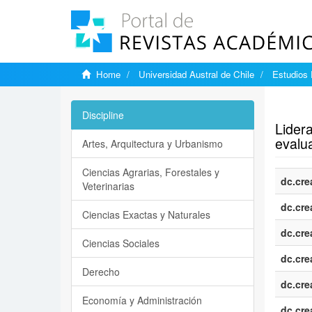
Home
Universidad Austral de Chile
Estudios
Show si
Discipline
Lidera
evalu
Artes, Arquitectura y Urbanismo
Ciencias Agrarias, Forestales y
dc.cre
Veterinarias
dc.cre
Ciencias Exactas y Naturales
dc.cre
Ciencias Sociales
dc.cre
Derecho
dc.cre
Economía y Administración
dc.cre