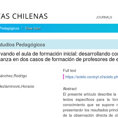
JOURNALS
 Pedagógicos
View Item
studios Pedagógicos
ando el aula de formación inicial: desarrollando c
anza en dos casos de formación de profesores de 
Full text
Sánchez,Rodrigo
https://scielo.conicyt.cl/scie
Bezlaminovic,Horacio
Abstract
El presente artículo describe l
textos específicos para la f
conocimiento que se supone n
presentarán los resultados princ
de la observación directa de c