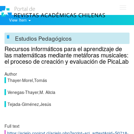
Toggl
navig
View Item
Estudios Pedagógicos
Recursos informáticos para el aprendizaje de
las matemáticas mediante metáforas musicales:
el proceso de creación y evaluación de PicaLab
Author
Thayer-Morel,Tomás
Venegas-Thayer,M. Alicia
Tejada-Giménez,Jesús
Full text
https://scielo.conicyt.cl/scielo.php?script=sci_arttext&pid=S0718-