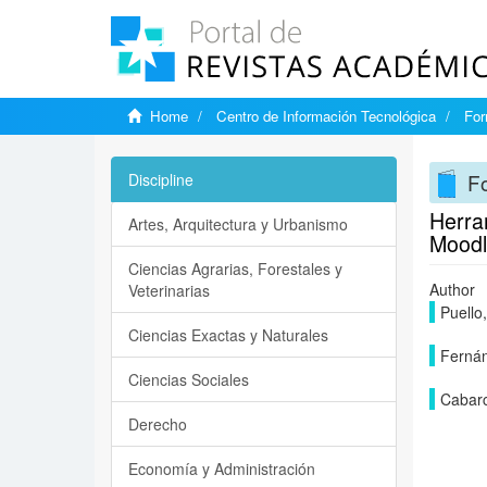
Home
Centro de Información Tecnológica
For
Fo
Discipline
Herram
Artes, Arquitectura y Urbanismo
Moodl
Ciencias Agrarias, Forestales y
Author
Veterinarias
Puello,
Ciencias Exactas y Naturales
Fernán
Ciencias Sociales
Cabar
Derecho
Economía y Administración