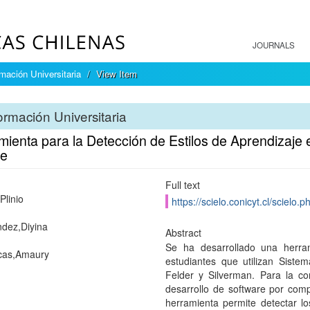
JOURNALS
mación Universitaria
View Item
rmación Universitaria
ienta para la Detección de Estilos de Aprendizaje e
e
Full text
Plinio
https://scielo.conicyt.cl/scie
dez,Diyina
Abstract
Se ha desarrollado una herram
cas,Amaury
estudiantes que utilizan Siste
Felder y Silverman. Para la co
desarrollo de software por com
herramienta permite detectar lo