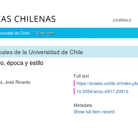
JOURNALS
ersidad de Chile
View Item
ales de la Universidad de Chile
, época y estilo
Full text
s, José Ricardo
https://anales.uchile.cl/index.
10.5354/anuc.v0i17.23913
Metadata
Show full item record