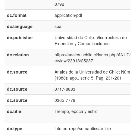
8792
dc.format
application/pdf
dc.language
spa
dc.publisher
Universidad de Chile. Vicerrectoría de
Extensión y Comunicaciones
dc.relation
https://anales.uchile.cl/index.php/ANUC/art
e/view/23913/25237
dc.source
Anales de la Universidad de Chile; Núm. 
(1988): ago., serie 5; Pág. 231-261
dc.source
0717-8883
dc.source
0365-7779
dc.title
Tiempo, época y estilo
dc.type
info:eu-repo/semantics/article