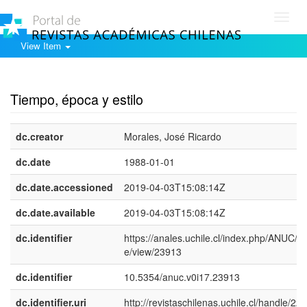
Toggl
navig
View Item
Show simple item record
Tiempo, época y estilo
dc.creator
Morales, José Ricardo
dc.date
1988-01-01
dc.date.accessioned
2019-04-03T15:08:14Z
dc.date.available
2019-04-03T15:08:14Z
dc.identifier
https://anales.uchile.cl/index.php/ANUC/art
e/view/23913
dc.identifier
10.5354/anuc.v0i17.23913
dc.identifier.uri
http://revistaschilenas.uchile.cl/handle/225