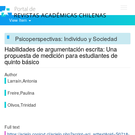
Toggl
navig
View Item
Psicoperspectivas: Individuo y Sociedad
Habilidades de argumentación escrita: Una
propuesta de medición para estudiantes de
quinto básico
Author
Larraín,Antonia
Freire,Paulina
Olivos,Trinidad
Full text
https://scielo.conicyt.cl/scielo.php?script=sci_arttext&pid=S0718-