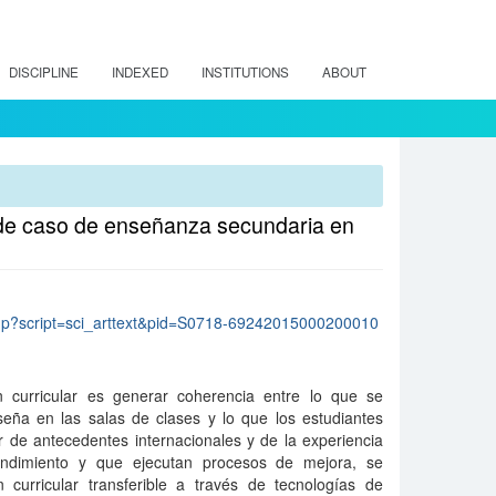
DISCIPLINE
INDEXED
INSTITUTIONS
ABOUT
o de caso de enseñanza secundaria en
lo.php?script=sci_arttext&pid=S0718-69242015000200010
n curricular es generar coherencia entre lo que se
seña en las salas de clases y lo que los estudiantes
r de antecedentes internacionales y de la experiencia
rendimiento y que ejecutan procesos de mejora, se
curricular transferible a través de tecnologías de