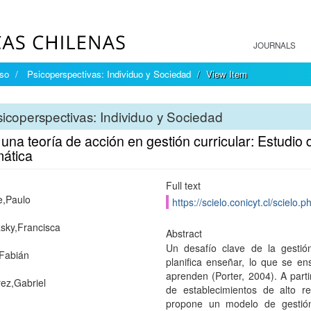
JOURNALS
íso
Psicoperspectivas: Individuo y Sociedad
View Item
icoperspectivas: Individuo y Sociedad
 una teoría de acción en gestión curricular: Estudi
ática
Full text
e,Paulo
https://scielo.conicyt.cl/scie
sky,Francisca
Abstract
Un desafío clave de la gestió
Fabián
planifica enseñar, lo que se en
aprenden (Porter, 2004). A parti
rez,Gabriel
de establecimientos de alto 
propone un modelo de gestión 