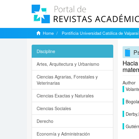
Home
Pontificia Universidad Católica de Valpara
Ps
Discipline
Hacia
Artes, Arquitectura y Urbanismo
matem
Ciencias Agrarias, Forestales y
Author
Veterinarias
Volant
Ciencias Exactas y Naturales
Bogola
Ciencias Sociales
Derby,
Derecho
Gutiér
Economía y Administración