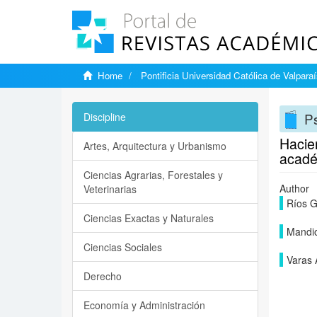
Home
Pontificia Universidad Católica de Valpara
Ps
Discipline
Hacien
Artes, Arquitectura y Urbanismo
acadé
Ciencias Agrarias, Forestales y
Author
Veterinarias
Ríos G
Ciencias Exactas y Naturales
Mandio
Ciencias Sociales
Varas 
Derecho
Economía y Administración