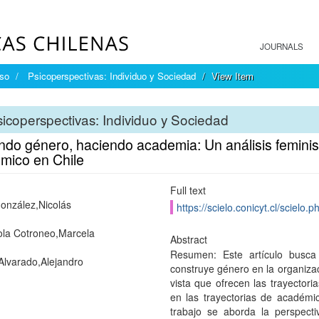
JOURNALS
íso
Psicoperspectivas: Individuo y Sociedad
View Item
icoperspectivas: Individuo y Sociedad
do género, haciendo academia: Un análisis feminist
mico en Chile
Full text
onzález,Nicolás
https://scielo.conicyt.cl/scie
la Cotroneo,Marcela
Abstract
Resumen: Este artículo busca
Alvarado,Alejandro
construye género en la organizac
vista que ofrecen las trayector
en las trayectorias de académi
trabajo se aborda la perspecti