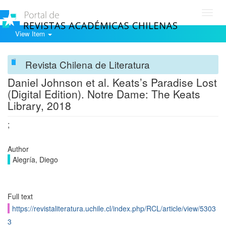
Toggl
navig
View Item
Revista Chilena de Literatura
Daniel Johnson et al. Keats’s Paradise Lost
(Digital Edition). Notre Dame: The Keats
Library, 2018
;
Author
Alegría, Diego
Full text
https://revistaliteratura.uchile.cl/index.php/RCL/article/view/5303
3