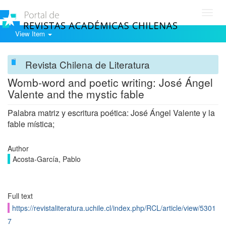
Toggl
navig
View Item
Revista Chilena de Literatura
Womb-word and poetic writing: José Ángel
Valente and the mystic fable
Palabra matriz y escritura poética: José Ángel Valente y la
fable mística;
Author
Acosta-García, Pablo
Full text
https://revistaliteratura.uchile.cl/index.php/RCL/article/view/5301
7