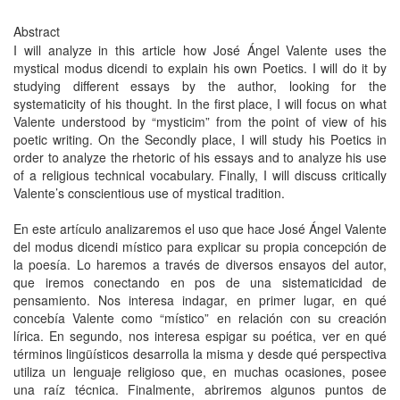
Abstract
I will analyze in this article how José Ángel Valente uses the
mystical modus dicendi to explain his own Poetics. I will do it by
studying different essays by the author, looking for the
systematicity of his thought. In the first place, I will focus on what
Valente understood by “mysticim” from the point of view of his
poetic writing. On the Secondly place, I will study his Poetics in
order to analyze the rhetoric of his essays and to analyze his use
of a religious technical vocabulary. Finally, I will discuss critically
Valente’s conscientious use of mystical tradition.
En este artículo analizaremos el uso que hace José Ángel Valente
del modus dicendi místico para explicar su propia concepción de
la poesía. Lo haremos a través de diversos ensayos del autor,
que iremos conectando en pos de una sistematicidad de
pensamiento. Nos interesa indagar, en primer lugar, en qué
concebía Valente como “místico” en relación con su creación
lírica. En segundo, nos interesa espigar su poética, ver en qué
términos lingüísticos desarrolla la misma y desde qué perspectiva
utiliza un lenguaje religioso que, en muchas ocasiones, posee
una raíz técnica. Finalmente, abriremos algunos puntos de