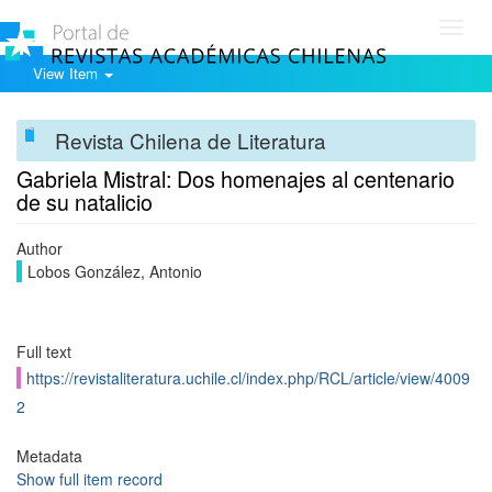
Toggl
navig
View Item
Revista Chilena de Literatura
Gabriela Mistral: Dos homenajes al centenario
de su natalicio
Author
Lobos González, Antonio
Full text
https://revistaliteratura.uchile.cl/index.php/RCL/article/view/4009
2
Metadata
Show full item record