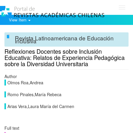
Toggl
navig
View Item
Revista Latinoamericana de Educación
Inclusiva
Reflexiones Docentes sobre Inclusión
Educativa: Relatos de Experiencia Pedagógica
sobre la Diversidad Universitaria
Author
Olmos Roa,Andrea
Romo Pinales,María Rebeca
Arias Vera,Laura María del Carmen
Full text