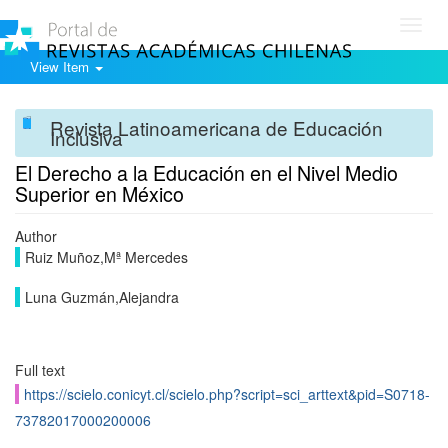
Toggl
navig
View Item
Revista Latinoamericana de Educación
Inclusiva
El Derecho a la Educación en el Nivel Medio
Superior en México
Author
Ruiz Muñoz,Mª Mercedes
Luna Guzmán,Alejandra
Full text
https://scielo.conicyt.cl/scielo.php?script=sci_arttext&pid=S0718-
73782017000200006