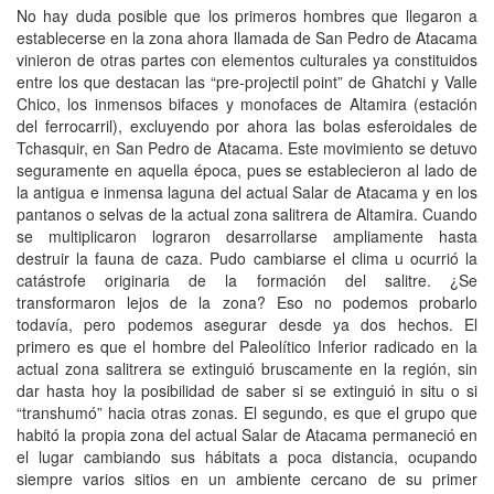
No hay duda posible que los primeros hombres que llegaron a
establecerse en la zona ahora llamada de San Pedro de Atacama
vinieron de otras partes con elementos culturales ya constituidos
entre los que destacan las “pre-projectil point” de Ghatchi y Valle
Chico, los inmensos bifaces y monofaces de Altamira (estación
del ferrocarril), excluyendo por ahora las bolas esferoidales de
Tchasquir, en San Pedro de Atacama. Este movimiento se detuvo
seguramente en aquella época, pues se establecieron al lado de
la antigua e inmensa laguna del actual Salar de Atacama y en los
pantanos o selvas de la actual zona salitrera de Altamira. Cuando
se multiplicaron lograron desarrollarse ampliamente hasta
destruir la fauna de caza. Pudo cambiarse el clima u ocurrió la
catástrofe originaria de la formación del salitre. ¿Se
transformaron lejos de la zona? Eso no podemos probarlo
todavía, pero podemos asegurar desde ya dos hechos. El
primero es que el hombre del Paleolítico Inferior radicado en la
actual zona salitrera se extinguió bruscamente en la región, sin
dar hasta hoy la posibilidad de saber si se extinguió in situ o si
“transhumó” hacia otras zonas. El segundo, es que el grupo que
habitó la propia zona del actual Salar de Atacama permaneció en
el lugar cambiando sus hábitats a poca distancia, ocupando
siempre varios sitios en un ambiente cercano de su primer