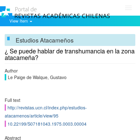
Toggl
navig
View Item
Estudios Atacameños
¿ Se puede hablar de transhumancia en la zona
atacameña?
Author
Le Paige de Walque, Gustavo
Full text
http://revistas.ucn.cl/index.php/estudios-
atacamenos/article/view/95
10.22199/S07181043.1975.0003.00004
Abstract