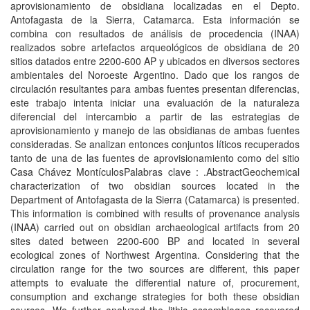
aprovisionamiento de obsidiana localizadas en el Depto.
Antofagasta de la Sierra, Catamarca. Esta información se
combina con resultados de análisis de procedencia (INAA)
realizados sobre artefactos arqueológicos de obsidiana de 20
sitios datados entre 2200-600 AP y ubicados en diversos sectores
ambientales del Noroeste Argentino. Dado que los rangos de
circulación resultantes para ambas fuentes presentan diferencias,
este trabajo intenta iniciar una evaluación de la naturaleza
diferencial del intercambio a partir de las estrategias de
aprovisionamiento y manejo de las obsidianas de ambas fuentes
consideradas. Se analizan entonces conjuntos líticos recuperados
tanto de una de las fuentes de aprovisionamiento como del sitio
Casa Chávez MontículosPalabras clave : .AbstractGeochemical
characterization of two obsidian sources located in the
Department of Antofagasta de la Sierra (Catamarca) is presented.
This information is combined with results of provenance analysis
(INAA) carried out on obsidian archaeological artifacts from 20
sites dated between 2200-600 BP and located in several
ecological zones of Northwest Argentina. Considering that the
circulation range for the two sources are different, this paper
attempts to evaluate the differential nature of, procurement,
consumption and exchange strategies for both these obsidian