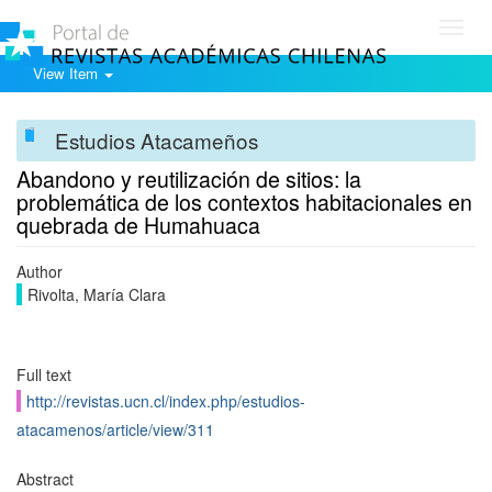
Toggl
navig
View Item
Estudios Atacameños
Abandono y reutilización de sitios: la
problemática de los contextos habitacionales en
quebrada de Humahuaca
Author
Rivolta, María Clara
Full text
http://revistas.ucn.cl/index.php/estudios-
atacamenos/article/view/311
Abstract