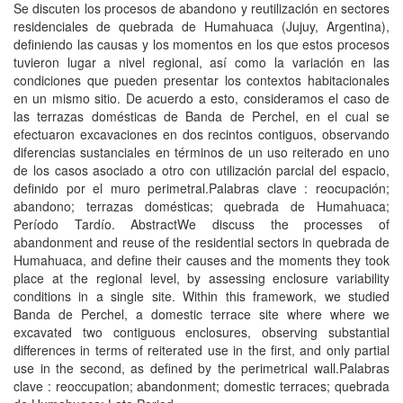
Se discuten los procesos de abandono y reutilización en sectores
residenciales de quebrada de Humahuaca (Jujuy, Argentina),
definiendo las causas y los momentos en los que estos procesos
tuvieron lugar a nivel regional, así como la variación en las
condiciones que pueden presentar los contextos habitacionales
en un mismo sitio. De acuerdo a esto, consideramos el caso de
las terrazas domésticas de Banda de Perchel, en el cual se
efectuaron excavaciones en dos recintos contiguos, observando
diferencias sustanciales en términos de un uso reiterado en uno
de los casos asociado a otro con utilización parcial del espacio,
definido por el muro perimetral.Palabras clave : reocupación;
abandono; terrazas domésticas; quebrada de Humahuaca;
Período Tardío. AbstractWe discuss the processes of
abandonment and reuse of the residential sectors in quebrada de
Humahuaca, and define their causes and the moments they took
place at the regional level, by assessing enclosure variability
conditions in a single site. Within this framework, we studied
Banda de Perchel, a domestic terrace site where where we
excavated two contiguous enclosures, observing substantial
differences in terms of reiterated use in the first, and only partial
use in the second, as defined by the perimetrical wall.Palabras
clave : reoccupation; abandonment; domestic terraces; quebrada