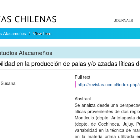
JOURNALS
os Atacameños
View Item
studios Atacameños
ilidad en la producción de palas y/o azadas líticas 
Full text
 Susana
http://revistas.ucn.cl/index.ph
Abstract
Se analiza desde una perspectiv
líticas provenientes de dos regi
Montículo (depto. Antofagasta d
(depto. de Cochinoca, Jujuy, P
variabilidad en la técnica de ma
en la materia prima utilizada 