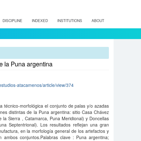
DISCIPLINE
INDEXED
INSTITUTIONS
ABOUT
de la Puna argentina
p/estudios-atacamenos/article/view/374
a técnico-morfológica el conjunto de palas y/o azadas
ones distintas de la Puna argentina: sitio Casa Chávez
e la Sierra , Catamarca, Puna Meridional) y Doncellas
una Septentrional). Los resultados reflejan una gran
nufactura, en la morfología general de los artefactos y
en ambos conjuntos.Palabras clave : Puna argentina;