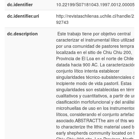
dc.identifier
10.22199/S07181043.1997.0012.00005
dc.identifier.uri
http://revistaschilenas.uchile.cl/handle/225
92743
dc.description
Este trabajo tiene por objetivo central
caracterizar el instrumental lílico utilizado
por una comunidad de pastores temprano
localizada en el sitio de Chiu Chiu 200,
Provincia de El Loa en el norte de Chile y
datada hacia 900 AC. La caracterización d
conjunto lítico intenta establecer
singularidades técnico-subsistenciales de
incipiente modo de vida pastoril. Estas
singularidades son establecidas en térmi
cualitativos y cuantitativos, a partir de una
clasificación morfofuncional y del análisis 
microhuellas de uso en los instrumentos
líticos, considerando el conjunto artefactu
asociado.ABSTRACTThe aim of this work 
to characterize the lithic material used by 
early shepherds community located on th