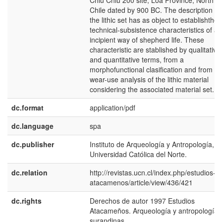
Chiu Chiu 200 site, Loa Province, North of
Chile dated by 900 BC. The description of
the lithic set has as object to establishthe
technical-subsistence characteristics of an
incipient way of shepherd life. These
characteristic are stablished by qualitative
and quantitative terms, from a
morphofunctional clasification and from th
wear-use analysis of the lithic material
considering the associated material set.
dc.format
application/pdf
dc.language
spa
dc.publisher
Instituto de Arqueología y Antropología,
Universidad Católica del Norte.
dc.relation
http://revistas.ucn.cl/index.php/estudios-
atacamenos/article/view/436/421
dc.rights
Derechos de autor 1997 Estudios
Atacameños. Arqueología y antropología
surandinas