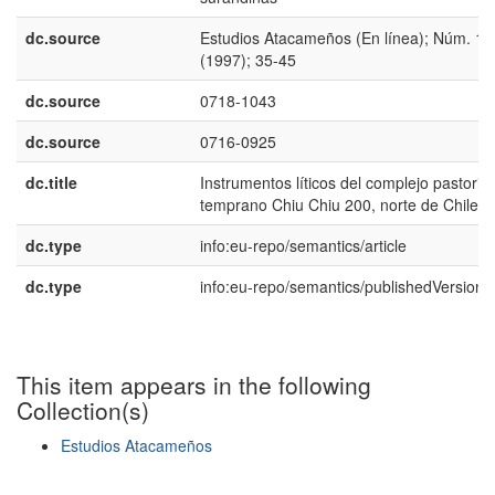
dc.source
Estudios Atacameños (En línea); Núm. 12
(1997); 35-45
dc.source
0718-1043
dc.source
0716-0925
dc.title
Instrumentos líticos del complejo pastoril
temprano Chiu Chiu 200, norte de Chile
dc.type
info:eu-repo/semantics/article
dc.type
info:eu-repo/semantics/publishedVersion
This item appears in the following
Collection(s)
Estudios Atacameños
Show simple item record