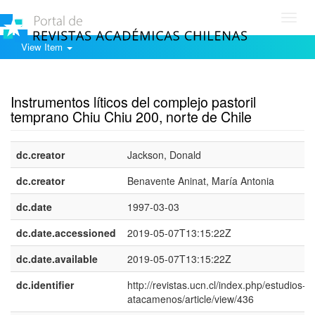
Toggl
navig
View Item
Show simple item record
Instrumentos líticos del complejo pastoril
temprano Chiu Chiu 200, norte de Chile
dc.creator
Jackson, Donald
dc.creator
Benavente Aninat, María Antonia
dc.date
1997-03-03
dc.date.accessioned
2019-05-07T13:15:22Z
dc.date.available
2019-05-07T13:15:22Z
dc.identifier
http://revistas.ucn.cl/index.php/estudios-
atacamenos/article/view/436