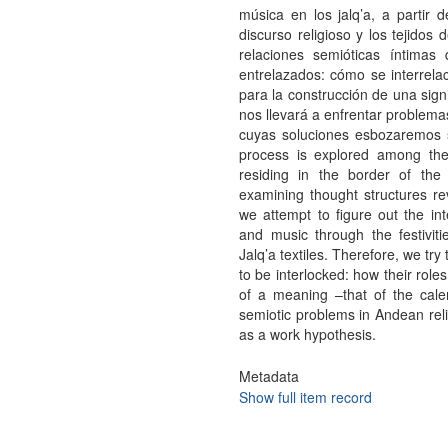
música en los jalq’a, a partir d
discurso religioso y los tejidos 
relaciones semióticas íntima
entrelazados: cómo se interrelac
para la construcción de una signi
nos llevará a enfrentar problemas
cuyas soluciones esbozaremos sól
process is explored among the
residing in the border of the
examining thought structures rev
we attempt to figure out the int
and music through the festivit
Jalq’a textiles. Therefore, we tr
to be interlocked: how their roles 
of a meaning –that of the cale
semiotic problems in Andean reli
as a work hypothesis.
Metadata
Show full item record