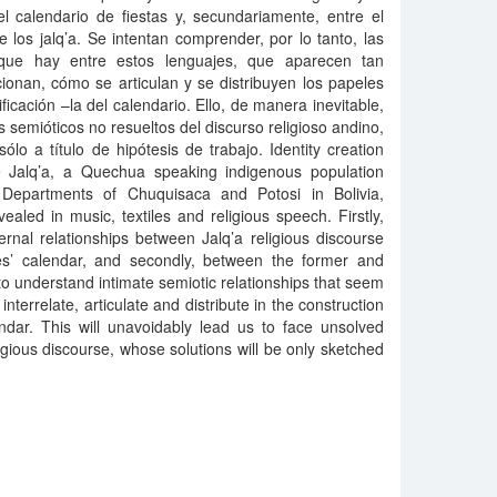
el calendario de fiestas y, secundariamente, entre el
de los jalq’a. Se intentan comprender, por lo tanto, las
s que hay entre estos lenguajes, que aparecen tan
ionan, cómo se articulan y se distribuyen los papeles
ficación –la del calendario. Ello, de manera inevitable,
 semióticos no resueltos del discurso religioso andino,
o a título de hipótesis de trabajo. Identity creation
 Jalq’a, a Quechua speaking indigenous population
 Departments of Chuquisaca and Potosi in Bolivia,
ealed in music, textiles and religious speech. Firstly,
ernal relationships between Jalq’a religious discourse
ies’ calendar, and secondly, between the former and
y to understand intimate semiotic relationships that seem
interrelate, articulate and distribute in the construction
ndar. This will unavoidably lead us to face unsolved
gious discourse, whose solutions will be only sketched