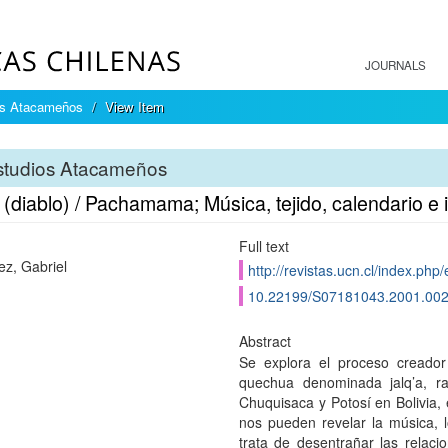
JOURNALS
os Atacameños
View Item
studios Atacameños
(diablo) / Pachamama; Música, tejido, calendario e i
Full text
ez, Gabriel
http://revistas.ucn.cl/index.ph
10.22199/S07181043.2001.00
Abstract
Se explora el proceso creador
quechua denominada jalq’a, r
Chuquisaca y Potosí en Bolivia
nos pueden revelar la música, lo
trata de desentrañar las relacio