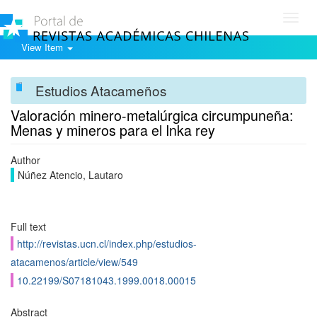
Toggl
navig
View Item
Estudios Atacameños
Valoración minero-metalúrgica circumpuneña:
Menas y mineros para el Inka rey
Author
Núñez Atencio, Lautaro
Full text
http://revistas.ucn.cl/index.php/estudios-
atacamenos/article/view/549
10.22199/S07181043.1999.0018.00015
Abstract