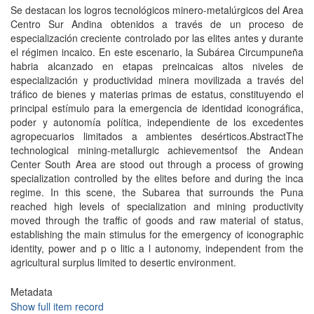
Se destacan los logros tecnológicos minero-metalúrgicos del Area
Centro Sur Andina obtenidos a través de un proceso de
especialización creciente controlado por las elites antes y durante
el régimen incaico. En este escenario, la Subárea Circumpuneña
habria alcanzado en etapas preincaicas altos niveles de
especialización y productividad minera movilizada a través del
tráfico de bienes y materias primas de estatus, constituyendo el
principal estímulo para la emergencia de identidad iconográfica,
poder y autonomía política, independiente de los excedentes
agropecuarios limitados a ambientes desérticos.AbstractThe
technological mining-metallurgic achievementsof the Andean
Center South Area are stood out through a process of growing
specialization controlled by the elites before and during the inca
regime. In this scene, the Subarea that surrounds the Puna
reached high levels of specialization and mining productivity
moved through the traffic of goods and raw material of status,
establishing the main stimulus for the emergency of iconographic
identity, power and p o litic a l autonomy, independent from the
agricultural surplus limited to desertic environment.
Metadata
Show full item record